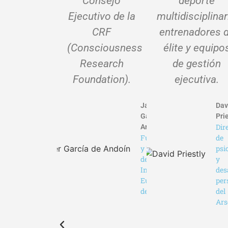
Consejo
deporte
Ejecutivo de la
multidisciplinar
CRF
entrenadores 
(Consciousness
élite y equipo
Research
de gestión
Foundation).
ejecutiva.
Javier
Dav
García de
Pri
Dir
Andoín
Fundador
de
y Director
psi
del
y
Instituto
des
Europeo
per
de Yoga
del
Ars