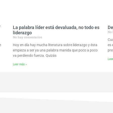
f
La palabra líder está devaluada, no todo es
De
No 
liderazgo
No hay comentarios
Cua
e
Hoy en día hay mucha literatura sobre liderazgo y ésta
es 
empieza a ser ya una palabra manida que poco a poco
pre
va perdiendo fuerza. Quizás
Lee
Leer más »