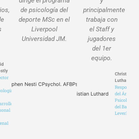
dirige el programa
y
ios,
de psicología del
principalmente
de
deporte MSc en el
trabaja con
s
Liverpool
el Staff y
Universidad JM.
jugadores
del 1er
Dr. Mark
equipo.
Stephen
id
Nesti
estly
Christian
CPsychol.
ector
Luthard
AFBPsS
Responsabl
Especialista
cología
del Área De
en
Psicologia
psicología
arrollo
del Bayer
del deporte
sonal
Leverkusen
aplicada
enal